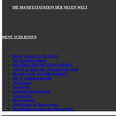
DIE MANIFESTATATION DER NEUEN WELT
MENÜ
SCHLIESSEN
Harry Potter LLUN-LEIT
Das Goldinput Buch
DIE ERKLÄRUNG DER MATRIX
GOLD & Silber etc. Prognose für 2026
Warum Gold- und Silberaktien ?
Die 11 goldenen Regeln
Zur Person
Newsletter
Goldinput Börsenbrief
Community
Bewertungen
| Disclaimer & Impressum |
Die Manifestatation der Neuen Welt